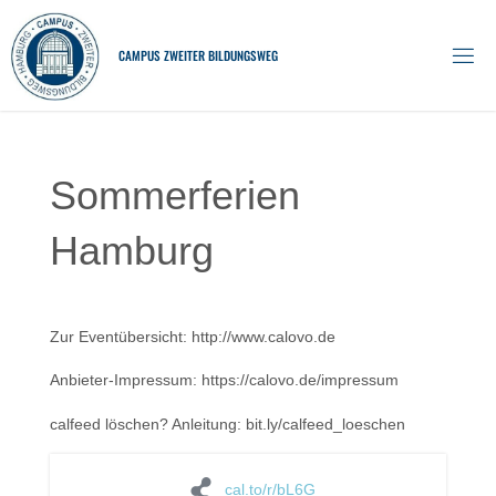
Skip
to
C
A
M
P
U
S
Z
W
E
I
T
E
R
B
I
L
D
U
N
G
S
W
E
G
content
Sommerferien
Hamburg
Zur Eventübersicht: http://www.calovo.de
Anbieter-Impressum: https://calovo.de/impressum
calfeed löschen? Anleitung: bit.ly/calfeed_loeschen
cal.to/r/bL6G