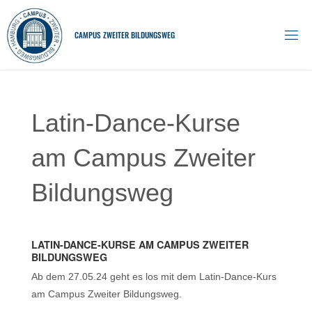
Skip
to
C
A
M
P
U
S
Z
W
E
I
T
E
R
B
I
L
D
U
N
G
S
W
E
G
content
Latin-Dance-Kurse
am Campus Zweiter
Bildungsweg
LATIN-DANCE-KURSE AM CAMPUS ZWEITER
BILDUNGSWEG
Ab dem 27.05.24 geht es los mit dem Latin-Dance-Kurs
am Campus Zweiter Bildungsweg.