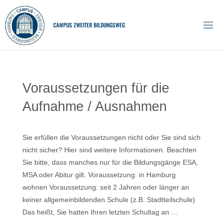
Skip
to
C
A
M
P
U
S
Z
W
E
I
T
E
R
B
I
L
D
U
N
G
S
W
E
G
content
Voraussetzungen für die
Aufnahme / Ausnahmen
Sie erfüllen die Voraussetzungen nicht oder Sie sind sich
nicht sicher? Hier sind weitere Informationen. Beachten
Sie bitte, dass manches nur für die Bildungsgänge ESA,
MSA oder Abitur gilt. Voraussetzung: in Hamburg
wohnen Voraussetzung: seit 2 Jahren oder länger an
keiner allgemeinbildenden Schule (z.B. Stadtteilschule)
Das heißt, Sie hatten Ihren letzten Schultag an …